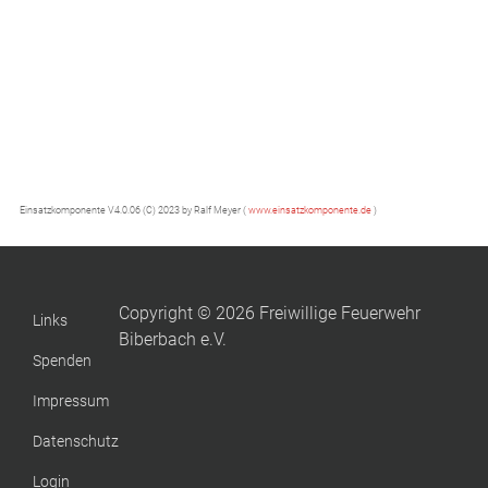
Einsatzkomponente V4.0.06 (C) 2023 by Ralf Meyer (
www.einsatzkomponente.de
)
Copyright © 2026 Freiwillige Feuerwehr
Links
Biberbach e.V.
Spenden
Impressum
Datenschutz
Login