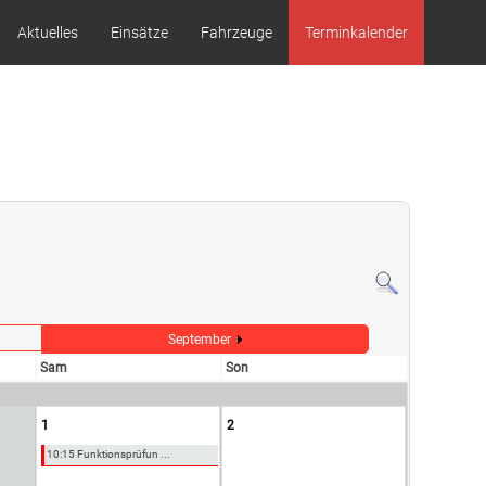
Aktuelles
Einsätze
Fahrzeuge
Terminkalender
September
Sam
Son
1
2
10:15 Funktionsprüfun ...