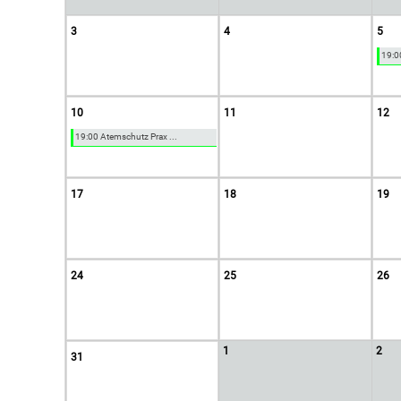
3
4
5
19:0
10
11
12
19:00 Atemschutz Prax ...
17
18
19
24
25
26
1
2
31