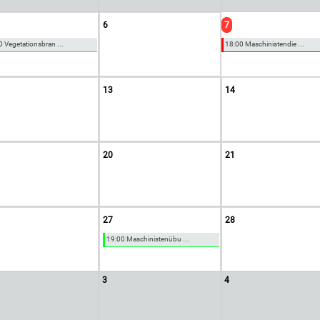
6
7
0 Vegetationsbran ...
18:00 Maschinistendie ...
13
14
20
21
27
28
19:00 Maschinistenübu ...
3
4