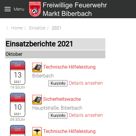
Menu
Home
Einsätze
2021
Einsatzberichte 2021
Oktober
Oct
Technische Hilfeleistung
13
Biberbach
2021
Details ansehen
19:50Uhr
Oct
Sicherheitswache
10
Hauptstraße, Biberbach
2021
Details ansehen
09:30Uhr
Oct
Technische Hilfeleistung