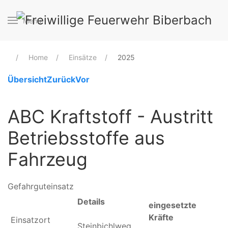
Menu
Home
Einsätze
2025
Übersicht
Zurück
Vor
ABC Kraftstoff - Austritt
Betriebsstoffe aus
Fahrzeug
Gefahrguteinsatz
Details
eingesetzte
Kräfte
Einsatzort
Steinbichlweg,