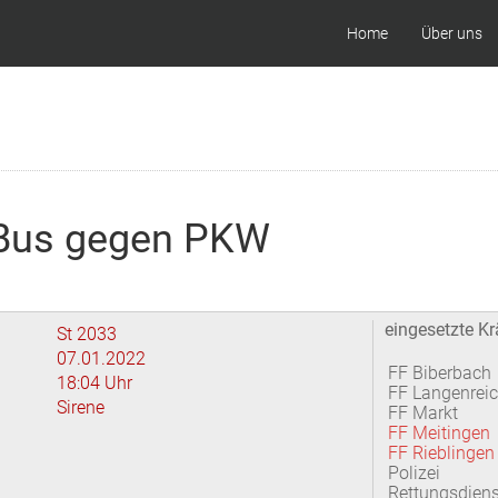
Home
Über uns
l Bus gegen PKW
eingesetzte Kr
St 2033
07.01.2022
FF Biberbach
18:04 Uhr
FF Langenrei
Sirene
FF Markt
FF Meitingen
FF Rieblingen
Polizei
Rettungsdiens