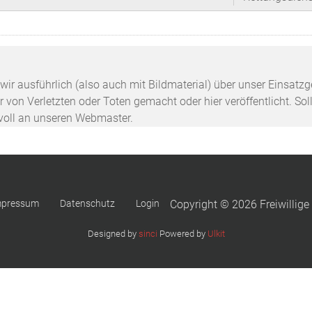
n wir ausführlich (also auch mit Bildmaterial) über unser Einsa
 von Verletzten oder Toten gemacht oder hier veröffentlicht. Sol
svoll an unseren Webmaster.
mpressum
Datenschutz
Login
Copyright © 2026 Freiwillige
Designed by
sinci
Powered by
Ulkit