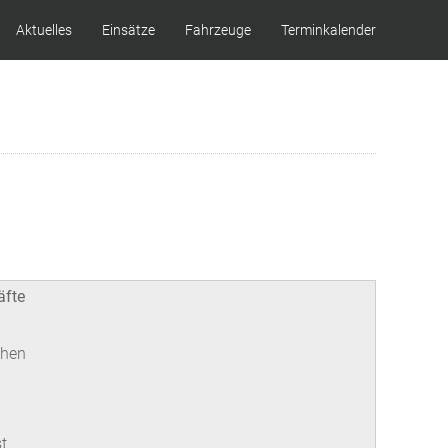
Aktuelles
Einsätze
Fahrzeuge
Terminkalender
äfte
chen
t