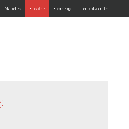
Aktuelles
Einsätze
Fahrzeuge
Terminkalender
/1
/1