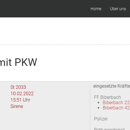
Home
Über uns
 mit PKW
eingesetzte Kräfte
St 2033
10.02.2022
FF Biberbach
15:51 Uhr
Biberbach 22
Sirene
Biberbach 42
Polizei
Rettungsdienst