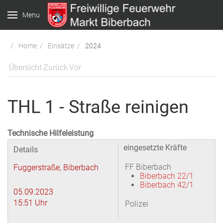
Menu
Home
Einsätze
2024
Übersicht
Zurück
Vor
THL 1 - Straße reinigen
Technische Hilfeleistung
eingesetzte Kräfte
Details
FF Biberbach
Fuggerstraße, Biberbach
Biberbach 22/1
Biberbach 42/1
05.09.2023
15:51 Uhr
Polizei