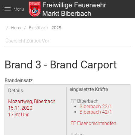
Menu
Home
Einsätze
2025
Übersicht
Zurück
Vor
Brand 3 - Brand Carport
Brandeinsatz
eingesetzte Kräfte
Details
FF Biberbach
Mozartweg, Biberbach
Biberbach 22/1
15.11.2020
Biberbach 42/1
17:32 Uhr
FF Eisenbrechtshofen
Polizei